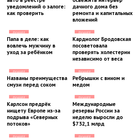
уведомлений о залоге:
дачного дома без
как проверить
ремонта и капитальных
вложений
ЛУЧШЕЕ
ЛУЧШЕЕ
Папа в деле: как
Кардиолог Бродовская
вовлечь мужчину в
посоветовала
уход за ребёнком
проверять холестерин
независимо от веса
ЛУЧШЕЕ
ЛУЧШЕЕ
Названы преимущества
Ребрышки с вином и
смузи перед соком
медом
ЛУЧШЕЕ
ЛУЧШЕЕ
Карлсон предрёк
Международные
нищету Европе из-за
резервы России за
подрыва «Северных
неделю выросли до
потоков»
$732,1 млрд
ЛУЧШЕЕ
ЛУЧШЕЕ