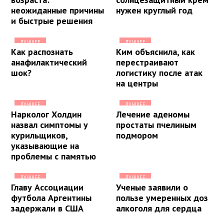
неожиданные причины
нужен круглый год
и быстрые решения
ЛУЧШЕЕ
ЛУЧШЕЕ
Как распознать
Ким объяснила, как
анафилактический
перестраивают
шок?
логистику после атак
на центры
ЛУЧШЕЕ
ЛУЧШЕЕ
Нарколог Холдин
Лечение аденомы
назвал симптомы у
простаты пчелиным
курильщиков,
подмором
указывающие на
проблемы с памятью
ЛУЧШЕЕ
ЛУЧШЕЕ
Главу Ассоциации
Ученые заявили о
футбола Аргентины
пользе умеренных доз
задержали в США
алкоголя для сердца