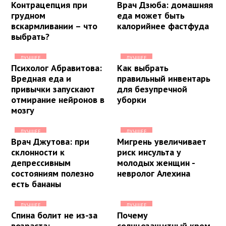
Контрацепция при
Врач Дзюба: домашняя
грудном
еда может быть
вскармливании – что
калорийнее фастфуда
выбрать?
ЛУЧШЕЕ
ЛУЧШЕЕ
Психолог Абравитова:
Как выбрать
Вредная еда и
правильный инвентарь
привычки запускают
для безупречной
отмирание нейронов в
уборки
мозгу
ЛУЧШЕЕ
ЛУЧШЕЕ
Врач Джутова: при
Мигрень увеличивает
склонности к
риск инсульта у
депрессивным
молодых женщин -
состояниям полезно
невролог Алехина
есть бананы
ЛУЧШЕЕ
ЛУЧШЕЕ
Спина болит не из-за
Почему
возраста:
солнцезащитный крем