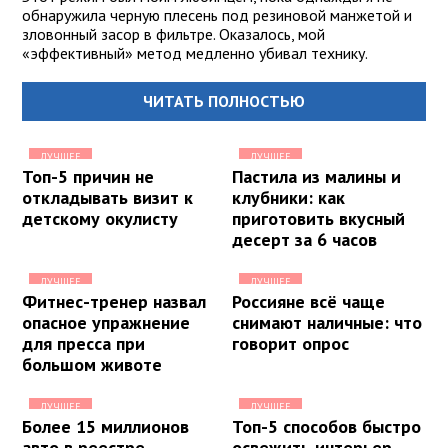
обнаружила черную плесень под резиновой манжетой и
зловонный засор в фильтре. Оказалось, мой
«эффективный» метод медленно убивал технику.
ЧИТАТЬ ПОЛНОСТЬЮ
ЛУЧШЕЕ
ЛУЧШЕЕ
Топ-5 причин не
Пастила из малины и
откладывать визит к
клубники: как
детскому окулисту
приготовить вкусный
десерт за 6 часов
ЛУЧШЕЕ
ЛУЧШЕЕ
Фитнес-тренер назвал
Россияне всё чаще
опасное упражнение
снимают наличные: что
для пресса при
говорит опрос
большом животе
ЛУЧШЕЕ
ЛУЧШЕЕ
Более 15 миллионов
Топ-5 способов быстро
авто в реестре
освежить интерьер