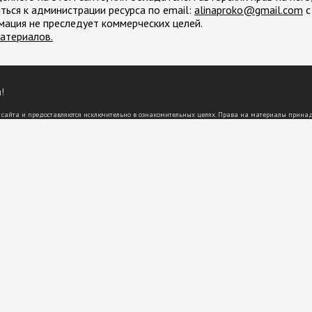
ться к администрации ресурса по email:
moc.liamg@okorpanila
с
мация не преследует коммерческих целей.
атериалов.
!
 сайта и предоставляются исключительно в ознакомительных целях. Права на материалы прина