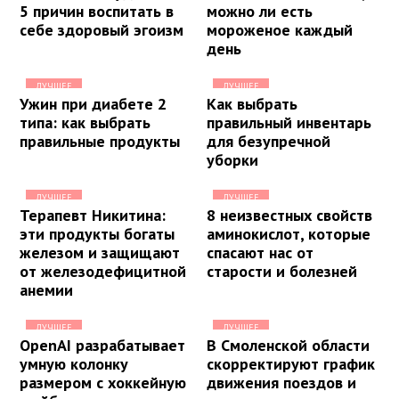
5 причин воспитать в
можно ли есть
себе здоровый эгоизм
мороженое каждый
день
ЛУЧШЕЕ
ЛУЧШЕЕ
Ужин при диабете 2
Как выбрать
типа: как выбрать
правильный инвентарь
правильные продукты
для безупречной
уборки
ЛУЧШЕЕ
ЛУЧШЕЕ
Терапевт Никитина:
8 неизвестных свойств
эти продукты богаты
аминокислот, которые
железом и защищают
спасают нас от
от железодефицитной
старости и болезней
анемии
ЛУЧШЕЕ
ЛУЧШЕЕ
OpenAI разрабатывает
В Смоленской области
умную колонку
скорректируют график
размером с хоккейную
движения поездов и