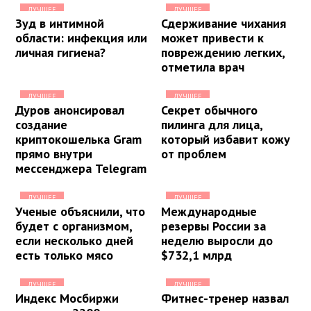
ЛУЧШЕЕ
ЛУЧШЕЕ
Зуд в интимной
Сдерживание чихания
области: инфекция или
может привести к
личная гигиена?
повреждению легких,
отметила врач
ЛУЧШЕЕ
ЛУЧШЕЕ
Дуров анонсировал
Секрет обычного
создание
пилинга для лица,
криптокошелька Gram
который избавит кожу
прямо внутри
от проблем
мессенджера Telegram
ЛУЧШЕЕ
ЛУЧШЕЕ
Ученые объяснили, что
Международные
будет с организмом,
резервы России за
если несколько дней
неделю выросли до
есть только мясо
$732,1 млрд
ЛУЧШЕЕ
ЛУЧШЕЕ
Индекс Мосбиржи
Фитнес-тренер назвал