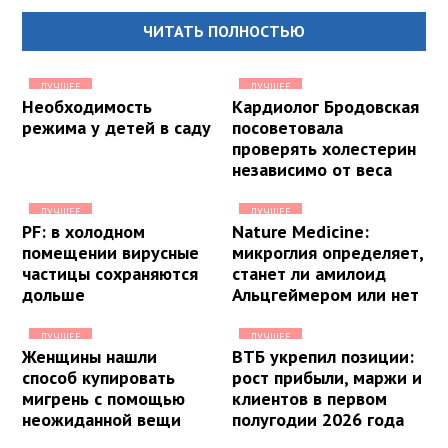
ЧИТАТЬ ПОЛНОСТЬЮ
ЛУЧШЕЕ
ЛУЧШЕЕ
Необходимость
Кардиолог Бродовская
режима у детей в саду
посоветовала
проверять холестерин
независимо от веса
ЛУЧШЕЕ
ЛУЧШЕЕ
PF: в холодном
Nature Medicine:
помещении вирусные
микроглия определяет,
частицы сохраняются
станет ли амилоид
дольше
Альцгеймером или нет
ЛУЧШЕЕ
ЛУЧШЕЕ
Женщины нашли
ВТБ укрепил позиции:
способ купировать
рост прибыли, маржи и
мигрень с помощью
клиентов в первом
неожиданной вещи
полугодии 2026 года