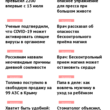
превысил 2200
опасное упражнение
впервые с 13 июля
для пресса при
большом животе
ЛУЧШЕЕ
ЛУЧШЕЕ
Ученые подтвердили,
Врач рассказал об
что COVID-19 может
опасностях
активировать спящие
бесконтрольного
вирусы в организме
приёма магния
ЛУЧШЕЕ
ЛУЧШЕЕ
Россиянам назвали
Врач: Бесконтрольный
неочевидные причины
прием магния может
дневной сонливости
остановить сердце
ЛУЧШЕЕ
ЛУЧШЕЕ
Топливо поступило в
Папа в деле: как
свободную продажу на
вовлечь мужчину в
99 АЗС в Крыму
уход за ребёнком
ЛУЧШЕЕ
ЛУЧШЕЕ
Хватит быть удобной:
Стоматолог объяснил,