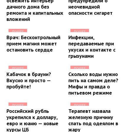
освежить интерьер
предупредили о
дачного дома без
неочевидной
ремонта и капитальных
опасности сигарет
вложений
ЛУЧШЕЕ
ЛУЧШЕЕ
Врач: Бесконтрольный
Инфекции,
прием магния может
передаваемые при
остановить сердце
укусах и контакте с
грызунами
ЛУЧШЕЕ
ЛУЧШЕЕ
Кабачок в брауни?
Сколько воды нужно
Вкусно и просто —
пить на самом деле?
пробуйте!
Мифы и правда о
питьевом режиме
ЛУЧШЕЕ
ЛУЧШЕЕ
Российский рубль
Терапевт назвала
укрепился к доллару,
железную причину
евро и юаню — новые
спать под одеялом в
курсы ЦБ
жару