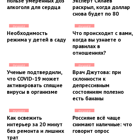
пользе умеренных доз
Эксперт Силаев
алкоголя для сердца
раскрыл, когда доллар
снова будет по 80
ЛУЧШЕЕ
ЛУЧШЕЕ
Необходимость
Что происходит с вами,
режима у детей в саду
когда вы узнаете о
правилах в
отношениях?
ЛУЧШЕЕ
ЛУЧШЕЕ
Ученые подтвердили,
Врач Джутова: при
что COVID-19 может
склонности к
активировать спящие
депрессивным
вирусы в организме
состояниям полезно
есть бананы
ЛУЧШЕЕ
ЛУЧШЕЕ
Как освежить
Россияне всё чаще
интерьер за 20 минут
снимают наличные: что
без ремонта и лишних
говорит опрос
трат