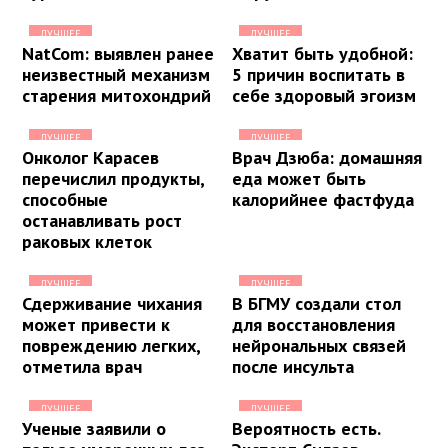
ЛУЧШЕЕ
ЛУЧШЕЕ
NatCom: выявлен ранее
Хватит быть удобной:
неизвестный механизм
5 причин воспитать в
старения митохондрий
себе здоровый эгоизм
ЛУЧШЕЕ
ЛУЧШЕЕ
Онколог Карасев
Врач Дзюба: домашняя
перечислил продукты,
еда может быть
способные
калорийнее фастфуда
останавливать рост
раковых клеток
ЛУЧШЕЕ
ЛУЧШЕЕ
Сдерживание чихания
В БГМУ создали стол
может привести к
для восстановления
повреждению легких,
нейрональных связей
отметила врач
после инсульта
ЛУЧШЕЕ
ЛУЧШЕЕ
Ученые заявили о
Вероятность есть.