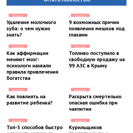
ЛУЧШЕЕ
ЛУЧШЕЕ
Удаление молочного
9 возможных причин
зуба: о чем нужно
появления мешков под
знать?
глазами
ЛУЧШЕЕ
ЛУЧШЕЕ
Как аффирмации
Топливо поступило в
меняют мозг:
свободную продажу на
психологи назвали
99 АЗС в Крыму
правила привлечения
богатства
ЛУЧШЕЕ
ЛУЧШЕЕ
Как повлиять на
Раскрыта смертельно
развитие ребенка?
опасная ошибка при
чаепитии
ЛУЧШЕЕ
ЛУЧШЕЕ
Топ-5 способов быстро
Курильщиков