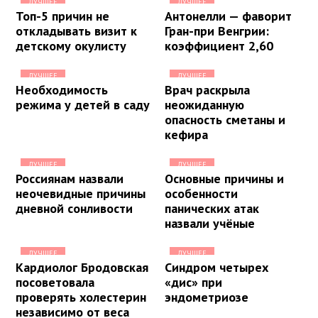
ЛУЧШЕЕ
ЛУЧШЕЕ
Топ-5 причин не
Антонелли — фаворит
откладывать визит к
Гран-при Венгрии:
детскому окулисту
коэффициент 2,60
ЛУЧШЕЕ
ЛУЧШЕЕ
Необходимость
Врач раскрыла
режима у детей в саду
неожиданную
опасность сметаны и
кефира
ЛУЧШЕЕ
ЛУЧШЕЕ
Россиянам назвали
Основные причины и
неочевидные причины
особенности
дневной сонливости
панических атак
назвали учёные
ЛУЧШЕЕ
ЛУЧШЕЕ
Кардиолог Бродовская
Синдром четырех
посоветовала
«дис» при
проверять холестерин
эндометриозе
независимо от веса