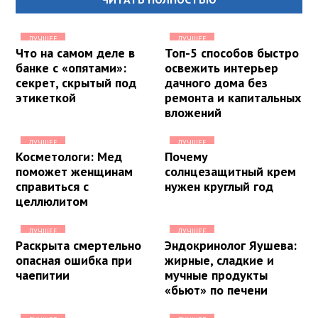
ЛУЧШЕЕ
ЛУЧШЕЕ
Что на самом деле в
Топ-5 способов быстро
банке с «опятами»:
освежить интерьер
секрет, скрытый под
дачного дома без
этикеткой
ремонта и капитальных
вложений
ЛУЧШЕЕ
ЛУЧШЕЕ
Косметологи: Мед
Почему
поможет женщинам
солнцезащитный крем
справиться с
нужен круглый год
целлюлитом
ЛУЧШЕЕ
ЛУЧШЕЕ
Раскрыта смертельно
Эндокринолог Яушева:
опасная ошибка при
жирные, сладкие и
чаепитии
мучные продукты
«бьют» по печени