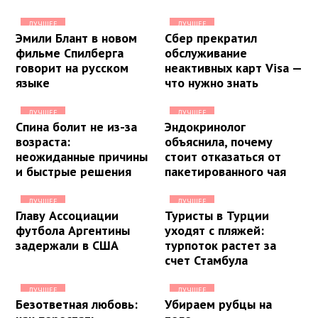
ЛУЧШЕЕ
ЛУЧШЕЕ
Эмили Блант в новом
Сбер прекратил
фильме Спилберга
обслуживание
говорит на русском
неактивных карт Visa —
языке
что нужно знать
ЛУЧШЕЕ
ЛУЧШЕЕ
Спина болит не из-за
Эндокринолог
возраста:
объяснила, почему
неожиданные причины
стоит отказаться от
и быстрые решения
пакетированного чая
ЛУЧШЕЕ
ЛУЧШЕЕ
Главу Ассоциации
Туристы в Турции
футбола Аргентины
уходят с пляжей:
задержали в США
турпоток растет за
счет Стамбула
ЛУЧШЕЕ
ЛУЧШЕЕ
Безответная любовь:
Убираем рубцы на