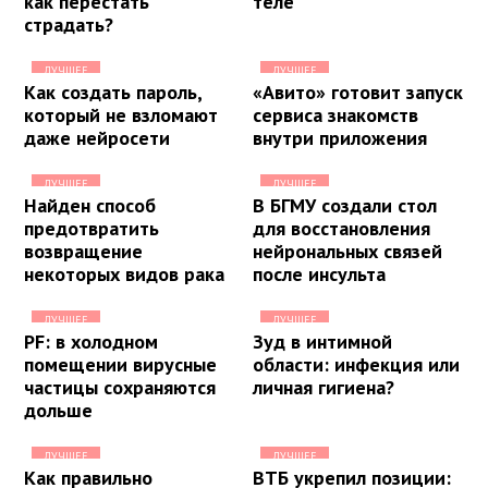
как перестать
теле
страдать?
ЛУЧШЕЕ
ЛУЧШЕЕ
Как создать пароль,
«Авито» готовит запуск
который не взломают
сервиса знакомств
даже нейросети
внутри приложения
ЛУЧШЕЕ
ЛУЧШЕЕ
Найден способ
В БГМУ создали стол
предотвратить
для восстановления
возвращение
нейрональных связей
некоторых видов рака
после инсульта
ЛУЧШЕЕ
ЛУЧШЕЕ
PF: в холодном
Зуд в интимной
помещении вирусные
области: инфекция или
частицы сохраняются
личная гигиена?
дольше
ЛУЧШЕЕ
ЛУЧШЕЕ
Как правильно
ВТБ укрепил позиции: