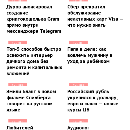
ЛУЧШЕЕ
ЛУЧШЕЕ
Дуров анонсировал
Сбер прекратил
создание
обслуживание
криптокошелька Gram
неактивных карт Visa —
прямо внутри
что нужно знать
мессенджера Telegram
ЛУЧШЕЕ
ЛУЧШЕЕ
Топ-5 способов быстро
Папа в деле: как
освежить интерьер
вовлечь мужчину в
дачного дома без
уход за ребёнком
ремонта и капитальных
вложений
ЛУЧШЕЕ
ЛУЧШЕЕ
Эмили Блант в новом
Российский рубль
фильме Спилберга
укрепился к доллару,
говорит на русском
евро и юаню — новые
языке
курсы ЦБ
ЛУЧШЕЕ
ЛУЧШЕЕ
Любителей
Аудиолог