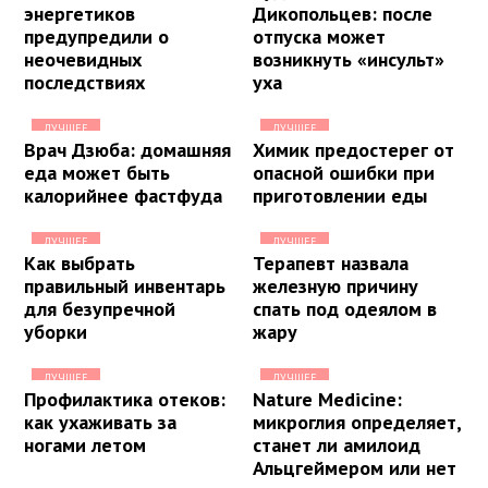
энергетиков
Дикопольцев: после
предупредили о
отпуска может
неочевидных
возникнуть «инсульт»
последствиях
уха
ЛУЧШЕЕ
ЛУЧШЕЕ
Врач Дзюба: домашняя
Химик предостерег от
еда может быть
опасной ошибки при
калорийнее фастфуда
приготовлении еды
ЛУЧШЕЕ
ЛУЧШЕЕ
Как выбрать
Терапевт назвала
правильный инвентарь
железную причину
для безупречной
спать под одеялом в
уборки
жару
ЛУЧШЕЕ
ЛУЧШЕЕ
Профилактика отеков:
Nature Medicine:
как ухаживать за
микроглия определяет,
ногами летом
станет ли амилоид
Альцгеймером или нет