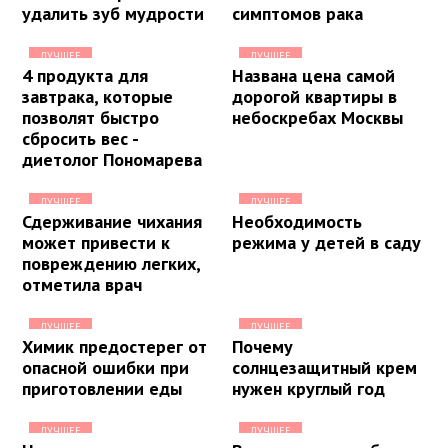
удалить зуб мудрости
симптомов рака
ЛУЧШЕЕ
ЛУЧШЕЕ
4 продукта для
Названа цена самой
завтрака, которые
дорогой квартиры в
позволят быстро
небоскребах Москвы
сбросить вес -
диетолог Пономарева
ЛУЧШЕЕ
ЛУЧШЕЕ
Сдерживание чихания
Необходимость
может привести к
режима у детей в саду
повреждению легких,
отметила врач
ЛУЧШЕЕ
ЛУЧШЕЕ
Химик предостерег от
Почему
опасной ошибки при
солнцезащитный крем
приготовлении еды
нужен круглый год
ЛУЧШЕЕ
ЛУЧШЕЕ