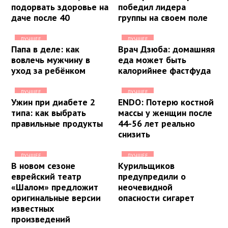
подорвать здоровье на
победил лидера
даче после 40
группы на своем поле
ЛУЧШЕЕ
ЛУЧШЕЕ
Папа в деле: как
Врач Дзюба: домашняя
вовлечь мужчину в
еда может быть
уход за ребёнком
калорийнее фастфуда
ЛУЧШЕЕ
ЛУЧШЕЕ
Ужин при диабете 2
ENDO: Потерю костной
типа: как выбрать
массы у женщин после
правильные продукты
44-56 лет реально
снизить
ЛУЧШЕЕ
ЛУЧШЕЕ
В новом сезоне
Курильщиков
еврейский театр
предупредили о
«Шалом» предложит
неочевидной
оригинальные версии
опасности сигарет
известных
произведений