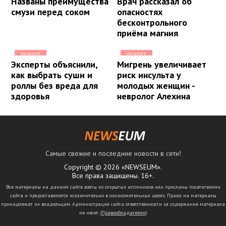
Названы преимущества
Врач рассказал об
смузи перед соком
опасностях
бесконтрольного
приёма магния
ЛУЧШЕЕ
ЛУЧШЕЕ
Эксперты объяснили,
Мигрень увеличивает
как выбрать суши и
риск инсульта у
роллы без вреда для
молодых женщин -
здоровья
невролог Алехина
Самые свежие и последние новости в сети!
Copyright © 2026 «NEWSEUM».
Все права защищены. 16+.
Все материалы на данном сайте взяты из открытых источников или присланы посетителями
сайта и предоставляются исключительно в ознакомительных целях. Права на материалы
принадлежат их владельцам. Администрация сайта ответственности за содержание материала
не несет. (
Правообладателям
)