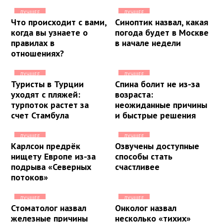
ЛУЧШЕЕ
ЛУЧШЕЕ
Что происходит с вами,
Синоптик назвал, какая
когда вы узнаете о
погода будет в Москве
правилах в
в начале недели
отношениях?
ЛУЧШЕЕ
ЛУЧШЕЕ
Туристы в Турции
Спина болит не из-за
уходят с пляжей:
возраста:
турпоток растет за
неожиданные причины
счет Стамбула
и быстрые решения
ЛУЧШЕЕ
ЛУЧШЕЕ
Карлсон предрёк
Озвучены доступные
нищету Европе из-за
способы стать
подрыва «Северных
счастливее
потоков»
ЛУЧШЕЕ
ЛУЧШЕЕ
Стоматолог назвал
Онколог назвал
железные причины
несколько «тихих»