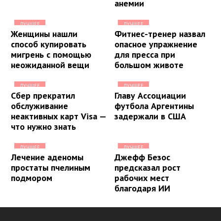
анемии
ЛУЧШЕЕ
ЛУЧШЕЕ
Женщины нашли
Фитнес-тренер назвал
способ купировать
опасное упражнение
мигрень с помощью
для пресса при
неожиданной вещи
большом животе
ЛУЧШЕЕ
ЛУЧШЕЕ
Сбер прекратил
Главу Ассоциации
обслуживание
футбола Аргентины
неактивных карт Visa —
задержали в США
что нужно знать
ЛУЧШЕЕ
ЛУЧШЕЕ
Лечение аденомы
Джефф Безос
простаты пчелиным
предсказал рост
подмором
рабочих мест
благодаря ИИ