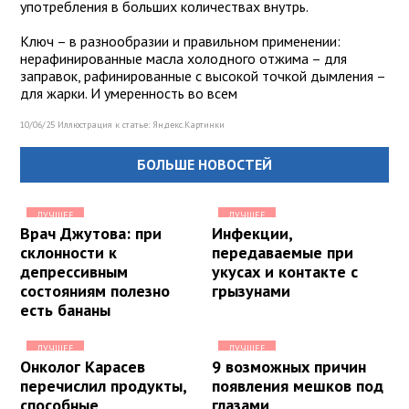
употребления в больших количествах внутрь.
Ключ – в разнообразии и правильном применении:
нерафинированные масла холодного отжима – для
заправок, рафинированные с высокой точкой дымления –
для жарки. И умеренность во всем
10/06/25 Иллюстрация к статье:
Яндекс.Картинки
БОЛЬШЕ НОВОСТЕЙ
ЛУЧШЕЕ
ЛУЧШЕЕ
Врач Джутова: при
Инфекции,
склонности к
передаваемые при
депрессивным
укусах и контакте с
состояниям полезно
грызунами
есть бананы
ЛУЧШЕЕ
ЛУЧШЕЕ
Онколог Карасев
9 возможных причин
перечислил продукты,
появления мешков под
способные
глазами