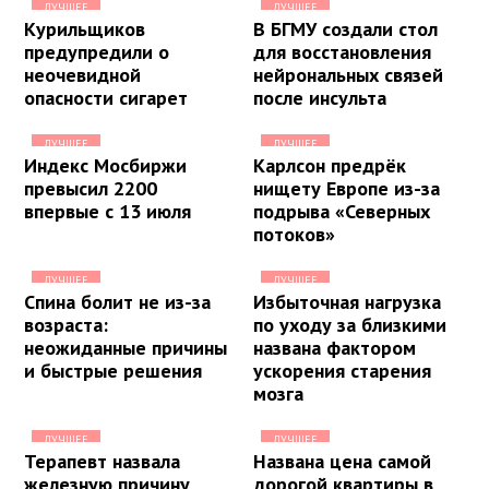
ЛУЧШЕЕ
ЛУЧШЕЕ
Курильщиков
В БГМУ создали стол
предупредили о
для восстановления
неочевидной
нейрональных связей
опасности сигарет
после инсульта
ЛУЧШЕЕ
ЛУЧШЕЕ
Индекс Мосбиржи
Карлсон предрёк
превысил 2200
нищету Европе из-за
впервые с 13 июля
подрыва «Северных
потоков»
ЛУЧШЕЕ
ЛУЧШЕЕ
Спина болит не из-за
Избыточная нагрузка
возраста:
по уходу за близкими
неожиданные причины
названа фактором
и быстрые решения
ускорения старения
мозга
ЛУЧШЕЕ
ЛУЧШЕЕ
Терапевт назвала
Названа цена самой
железную причину
дорогой квартиры в