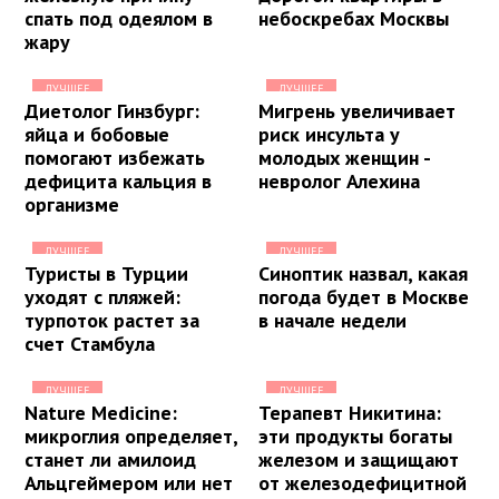
спать под одеялом в
небоскребах Москвы
жару
ЛУЧШЕЕ
ЛУЧШЕЕ
Диетолог Гинзбург:
Мигрень увеличивает
яйца и бобовые
риск инсульта у
помогают избежать
молодых женщин -
дефицита кальция в
невролог Алехина
организме
ЛУЧШЕЕ
ЛУЧШЕЕ
Туристы в Турции
Синоптик назвал, какая
уходят с пляжей:
погода будет в Москве
турпоток растет за
в начале недели
счет Стамбула
ЛУЧШЕЕ
ЛУЧШЕЕ
Nature Medicine:
Терапевт Никитина:
микроглия определяет,
эти продукты богаты
станет ли амилоид
железом и защищают
Альцгеймером или нет
от железодефицитной