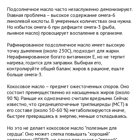
Подсолнечное масло часто незаслуженно демонизируют.
Главная проблема – высокое содержание омега-6
линолевой кислоты. В умеренных количествах она нужна.
Но избыток омега-6 при дефиците омега-3 (рыба,
льняное масло) провоцирует воспаление в организме.
Рафинированное подсолнечное масло имеет высокую
точку дымления (около 230C), подходит для жарки.
Нерафинированное богато витамином Е, но не терпит
нагрева, годится для заправки. Выбирая его,
контролируйте общий баланс жиров в рационе, ешьте
больше омега-3.
Кокосовое масло – предмет ожесточенных споров. Оно
состоит преимущественно из насыщенных жиров (около
90 %). Раньше их однозначно считали вредными. Сейчас
известно, что среднецепочечные триглицериды (МСТ) в
его составе (около 50-60 %) метаболизируются иначе,
быстрее превращаясь в энергию, меньше откладываясь.
Но это не делает кокосовое масло "полезным для
сердца". Оно может слегка повышать "хороший"
холестерин (ЛПВП), но также повышает и "плохой"