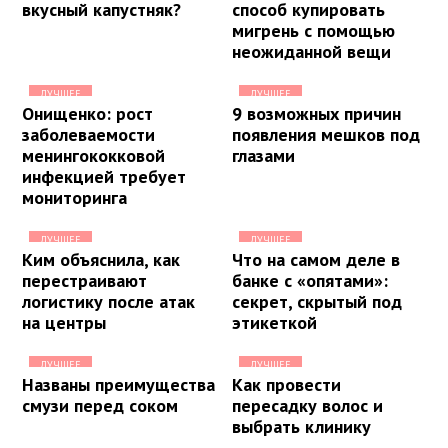
вкусный капустняк?
способ купировать
мигрень с помощью
неожиданной вещи
ЛУЧШЕЕ
ЛУЧШЕЕ
Онищенко: рост
9 возможных причин
заболеваемости
появления мешков под
менингококковой
глазами
инфекцией требует
мониторинга
ЛУЧШЕЕ
ЛУЧШЕЕ
Ким объяснила, как
Что на самом деле в
перестраивают
банке с «опятами»:
логистику после атак
секрет, скрытый под
на центры
этикеткой
ЛУЧШЕЕ
ЛУЧШЕЕ
Названы преимущества
Как провести
смузи перед соком
пересадку волос и
выбрать клинику