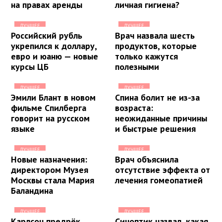
на правах аренды
личная гигиена?
ЛУЧШЕЕ
ЛУЧШЕЕ
Российский рубль
Врач назвала шесть
укрепился к доллару,
продуктов, которые
евро и юаню — новые
только кажутся
курсы ЦБ
полезными
ЛУЧШЕЕ
ЛУЧШЕЕ
Эмили Блант в новом
Спина болит не из-за
фильме Спилберга
возраста:
говорит на русском
неожиданные причины
языке
и быстрые решения
ЛУЧШЕЕ
ЛУЧШЕЕ
Новые назначения:
Врач объяснила
директором Музея
отсутствие эффекта от
Москвы стала Мария
лечения гомеопатией
Баландина
ЛУЧШЕЕ
ЛУЧШЕЕ
Карлсон предрёк
Синоптик назвал, какая