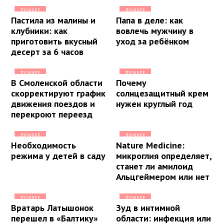
ЛУЧШЕЕ
ЛУЧШЕЕ
Пастила из малины и
Папа в деле: как
клубники: как
вовлечь мужчину в
приготовить вкусный
уход за ребёнком
десерт за 6 часов
ЛУЧШЕЕ
ЛУЧШЕЕ
В Смоленской области
Почему
скорректируют график
солнцезащитный крем
движения поездов и
нужен круглый год
перекроют переезд
ЛУЧШЕЕ
ЛУЧШЕЕ
Необходимость
Nature Medicine:
режима у детей в саду
микроглия определяет,
станет ли амилоид
Альцгеймером или нет
ЛУЧШЕЕ
ЛУЧШЕЕ
Вратарь Латышонок
Зуд в интимной
перешел в «Балтику»
области: инфекция или