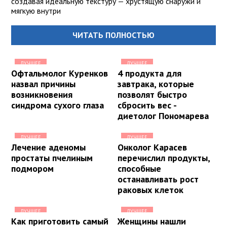
создавая идеальную текстуру — хрустящую снаружи и
мягкую внутри
ЧИТАТЬ ПОЛНОСТЬЮ
ЛУЧШЕЕ
ЛУЧШЕЕ
Офтальмолог Куренков
4 продукта для
назвал причины
завтрака, которые
возникновения
позволят быстро
синдрома сухого глаза
сбросить вес -
диетолог Пономарева
ЛУЧШЕЕ
ЛУЧШЕЕ
Лечение аденомы
Онколог Карасев
простаты пчелиным
перечислил продукты,
подмором
способные
останавливать рост
раковых клеток
ЛУЧШЕЕ
ЛУЧШЕЕ
Как приготовить самый
Женщины нашли