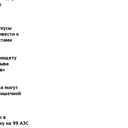
у
укусы
ивести к
итами
 нищету
рыва
в»
ья могут
 кишечной
о в
у на 99 АЗС