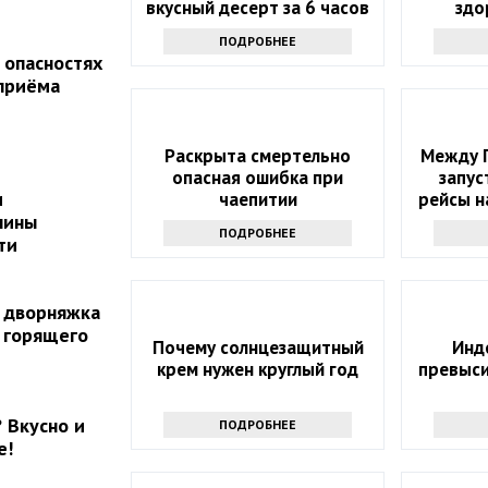
вкусный десерт за 6 часов
здо
ПОДРОБНЕЕ
 опасностях
приёма
Раскрыта смертельно
Между 
опасная ошибка при
запус
и
чаепитии
рейсы н
чины
ПОДРОБНЕЕ
ти
к дворняжка
з горящего
Почему солнцезащитный
Инд
крем нужен круглый год
превыси
 Вкусно и
ПОДРОБНЕЕ
е!