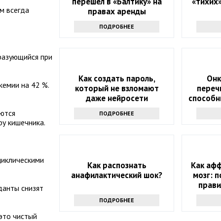
перешел в «Балтику» на
«тихих
м всегда
правах аренды
ПОДРОБНЕЕ
разующийся при
Как создать пароль,
Онк
кемии на 42 %.
который не взломают
переч
даже нейросети
способн
рост 
аются
ПОДРОБНЕЕ
у кишечника.
циклическими
Как распознать
Как аф
анафилактический шок?
мозг: 
прави
данты снизят
ПОДРОБНЕЕ
 это чистый