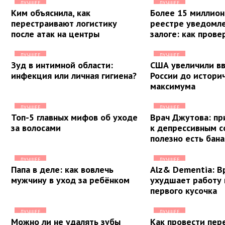
ЛУЧШЕЕ
ЛУЧШЕЕ
Ким объяснила, как
Более 15 миллион
перестраивают логистику
реестре уведомл
после атак на центры
залоге: как прове
ЛУЧШЕЕ
ЛУЧШЕЕ
Зуд в интимной области:
США увеличили вв
инфекция или личная гигиена?
России до истори
максимума
ЛУЧШЕЕ
ЛУЧШЕЕ
Топ-5 главных мифов об уходе
Врач Джутова: пр
за волосами
к депрессивным с
полезно есть бан
ЛУЧШЕЕ
ЛУЧШЕЕ
Папа в деле: как вовлечь
Alz& Dementia: В
мужчину в уход за ребёнком
ухудшает работу 
первого кусочка
ЛУЧШЕЕ
ЛУЧШЕЕ
Можно ли не удалять зубы
Как провести пер