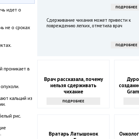
ПОДРОБНЕЕ
ечь идет о
Сдерживание чихания может привести к
повреждению легких, отметила врач
ь не о сроках
ктах.
ПОДРОБНЕЕ
й проникает в
Врач рассказала, почему
Дуро
нельзя сдерживать
создани
 опухоли.
чихание
Gram
мессе
ают кальций из
ПОДРОБНЕЕ
ии.
белый рис.
щие
.
Вратарь Латышонок
Онколог