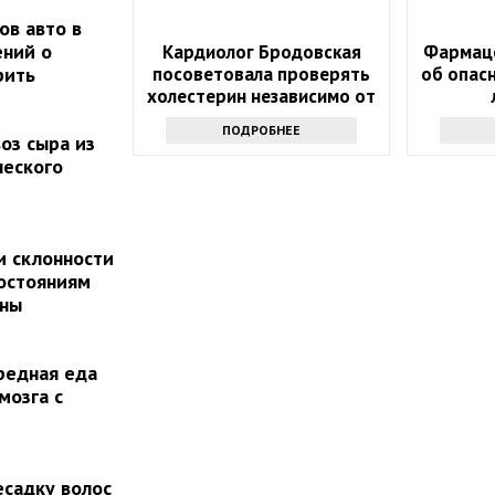
ов авто в
ений о
Кардиолог Бродовская
Фармаце
рить
посоветовала проверять
об опас
холестерин независимо от
веса
ПОДРОБНЕЕ
оз сыра из
ческого
и склонности
остояниям
аны
редная еда
мозга с
есадку волос