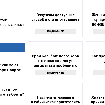
Озвучены доступные
Женщин
способы стать счастливее
купир
еток.
помощ
в день снижает
ПОДРОБНЕЕ
Врач Болибок: после кори
Как пр
еще полгода могут
е снимают
ощущаться проблемы с
ворит опрос
иммунитетом
ПОДРОБНЕЕ
и грудном
что выбрать?
Пастила из малины и
Хватит
клубники: как приготовить
причин 