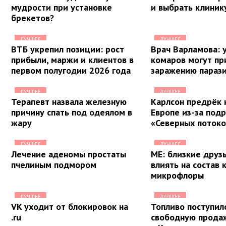
мудрости при установке
и выбрать клиник
брекетов?
ЛУЧШЕЕ
ЛУЧШЕЕ
ВТБ укрепил позиции: рост
Врач Варламова: 
прибыли, маржи и клиентов в
комаров могут пр
первом полугодии 2026 года
заражению параз
ЛУЧШЕЕ
ЛУЧШЕЕ
Терапевт назвала железную
Карлсон предрёк
причину спать под одеялом в
Европе из-за под
жару
«Северных потоко
ЛУЧШЕЕ
ЛУЧШЕЕ
Лечение аденомы простаты
ME: близкие друз
пчелиным подмором
влиять на состав
микрофлоры
ЛУЧШЕЕ
ЛУЧШЕЕ
VK уходит от блокировок на
Топливо поступил
.ru
свободную продаж