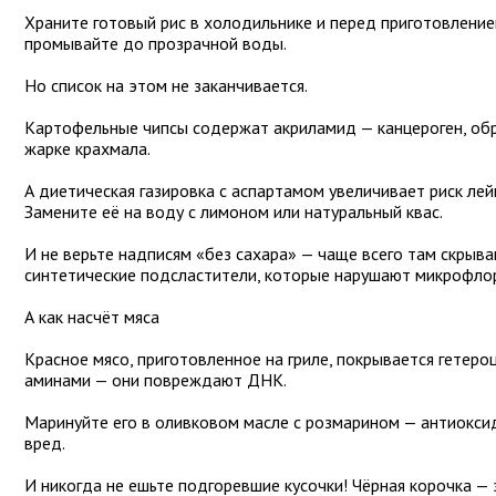
Храните готовый рис в холодильнике и перед приготовление
промывайте до прозрачной воды.
Но список на этом не заканчивается.
Картофельные чипсы содержат акриламид — канцероген, об
жарке крахмала.
А диетическая газировка с аспартамом увеличивает риск лей
Замените её на воду с лимоном или натуральный квас.
И не верьте надписям «без сахара» — чаще всего там скрыв
синтетические подсластители, которые нарушают микрофлор
А как насчёт мяса
Красное мясо, приготовленное на гриле, покрывается гетеро
аминами — они повреждают ДНК.
Маринуйте его в оливковом масле с розмарином — антиокси
вред.
И никогда не ешьте подгоревшие кусочки! Чёрная корочка —