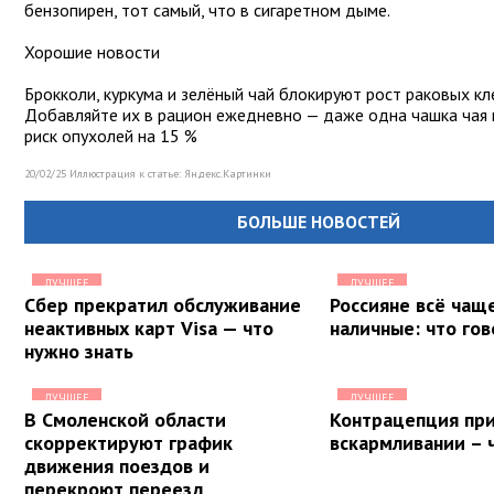
бензопирен, тот самый, что в сигаретном дыме.
Хорошие новости
Брокколи, куркума и зелёный чай блокируют рост раковых кл
Добавляйте их в рацион ежедневно — даже одна чашка чая 
риск опухолей на 15 %
20/02/25 Иллюстрация к статье:
Яндекс.Картинки
БОЛЬШЕ НОВОСТЕЙ
ЛУЧШЕЕ
ЛУЧШЕЕ
Сбер прекратил обслуживание
Россияне всё чащ
неактивных карт Visa — что
наличные: что го
нужно знать
ЛУЧШЕЕ
ЛУЧШЕЕ
В Смоленской области
Контрацепция пр
скорректируют график
вскармливании – 
движения поездов и
перекроют переезд