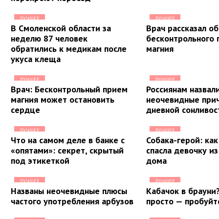
ЛУЧШЕЕ
ЛУЧШЕЕ
В Смоленской области за
Врач рассказал об
неделю 87 человек
бесконтрольного 
обратились к медикам после
магния
укуса клеща
ЛУЧШЕЕ
ЛУЧШЕЕ
Врач: Бесконтрольный прием
Россиянам назвал
магния может остановить
неочевидные при
сердце
дневной сонливос
ЛУЧШЕЕ
ЛУЧШЕЕ
Что на самом деле в банке с
Собака-герой: ка
«опятами»: секрет, скрытый
спасла девочку и
под этикеткой
дома
ЛУЧШЕЕ
ЛУЧШЕЕ
Названы неочевидные плюсы
Кабачок в брауни?
частого употребления арбузов
просто — пробуйт