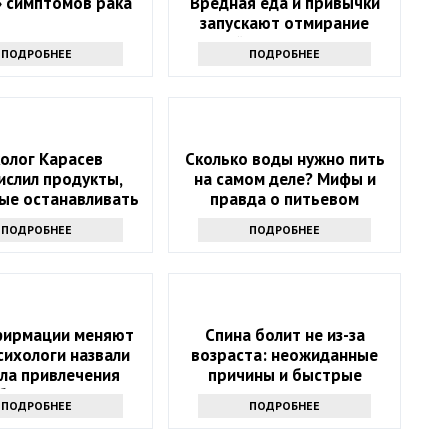
» симптомов рака
Вредная еда и привычки
запускают отмирание
нейронов в мозгу
ПОДРОБНЕЕ
ПОДРОБНЕЕ
олог Карасев
Сколько воды нужно пить
ислил продукты,
на самом деле? Мифы и
ые останавливать
правда о питьевом
раковых клеток
режиме
ПОДРОБНЕЕ
ПОДРОБНЕЕ
фирмации меняют
Спина болит не из-за
психологи назвали
возраста: неожиданные
ла привлечения
причины и быстрые
богатства
решения
ПОДРОБНЕЕ
ПОДРОБНЕЕ